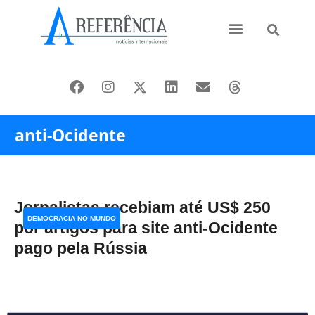
Ásia e Pacífico
Oriente Médio
anti-Ocidente
Jornalistas recebiam até US$ 250
DEMOCRACIA NO MUNDO
por artigos para site anti-Ocidente
pago pela Rússia