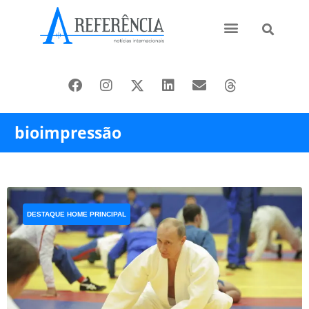
Ásia e Pacífico
Oriente Médio
bioimpressão
DESTAQUE HOME PRINCIPAL