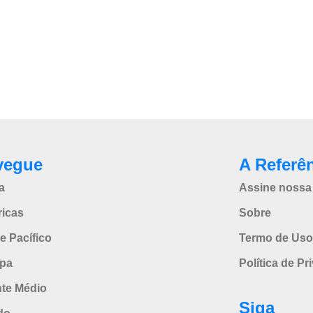
vegue
A Referê
a
Assine nossa 
icas
Sobre
e Pacífico
Termo de Uso
pa
Política de Pr
nte Médio
Siga