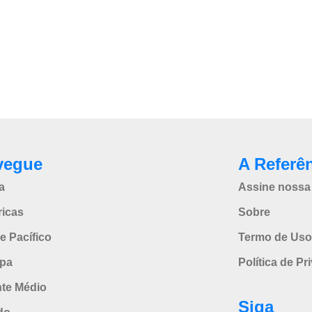
vegue
A Referê
a
Assine nossa 
icas
Sobre
e Pacífico
Termo de Uso
pa
Política de Pr
nte Médio
Siga