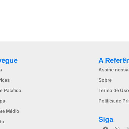
vegue
A Referê
a
Assine nossa 
icas
Sobre
e Pacífico
Termo de Uso
pa
Política de Pr
nte Médio
Siga
do