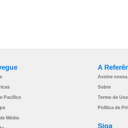
vegue
A Referê
a
Assine nossa 
icas
Sobre
e Pacífico
Termo de Uso
pa
Política de Pr
nte Médio
Siga