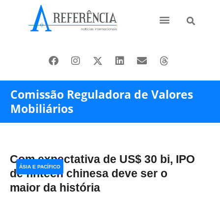
Ásia e Pacífico
Oriente Médio
Comissão Reguladora de Valores
Mobiliários
Com expectativa de US$ 30 bi, IPO
ÁSIA E PACÍFICO
de fintech chinesa deve ser o
maior da história