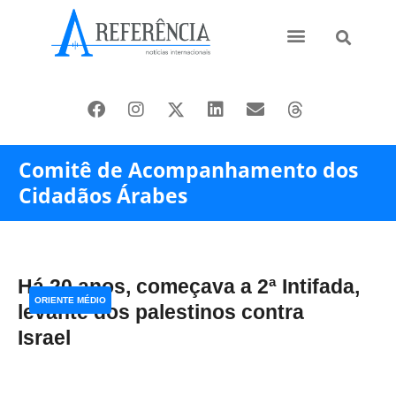
Ásia e Pacífico
Oriente Médio
Comitê de Acompanhamento dos
Cidadãos Árabes
Há 20 anos, começava a 2ª Intifada,
ORIENTE MÉDIO
levante dos palestinos contra
Israel