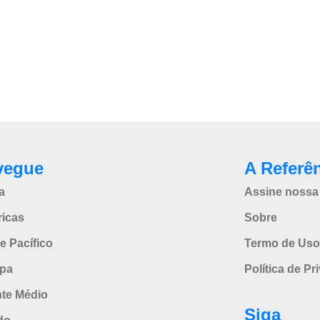
vegue
A Referê
a
Assine nossa 
icas
Sobre
e Pacífico
Termo de Uso
pa
Política de Pr
nte Médio
Siga