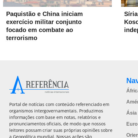
Paquistão e China iniciam
Síri
exercício militar conjunto
Kos
focado em combate ao
inde
terrorismo
Na
Áfric
Amér
Portal de notícias com conteúdo referenciado em
organismos intergovernamentais. Produzimos
Ásia 
informações com base em notas, relatórios e
pronunciamentos oficiais, de modo que nossos
Euro
leitores possam criar suas próprias opiniões sobre
Orie
a Geopolítica mundial. Nossas ações são