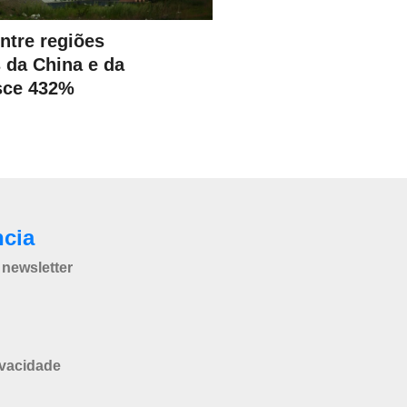
ntre regiões
s da China e da
sce 432%
ncia
newsletter
ivacidade