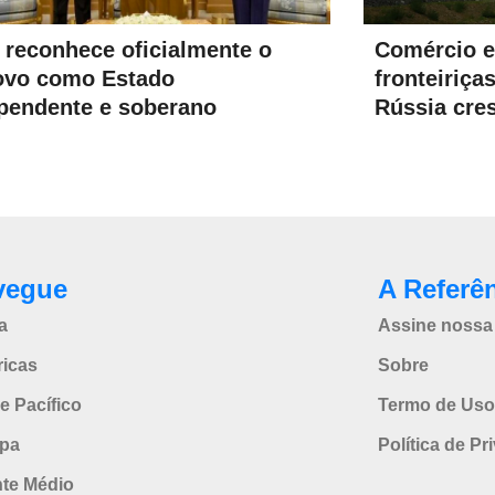
Comércio e
a reconhece oficialmente o
fronteiriça
ovo como Estado
Rússia cre
pendente e soberano
vegue
A Referê
a
Assine nossa 
icas
Sobre
e Pacífico
Termo de Uso
pa
Política de Pr
nte Médio