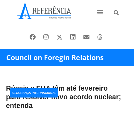
Ásia e Pacífico
Oriente Médio
Council on Foregin Relations
Rússia e EUA têm até fevereiro
SEGURANÇA INTERNACIONAL
para resolver novo acordo nuclear;
entenda