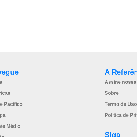
vegue
A Referê
a
Assine nossa 
icas
Sobre
e Pacífico
Termo de Uso
pa
Política de Pr
nte Médio
Siga