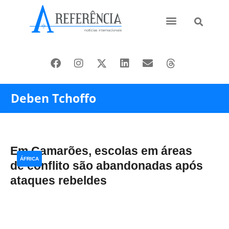
Ásia e Pacífico
Oriente Médio
Deben Tchoffo
Em Camarões, escolas em áreas
ÁFRICA
de conflito são abandonadas após
ataques rebeldes