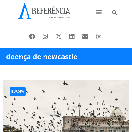
Ásia e Pacífico
Oriente Médio
doença de newcastle
EUROPA