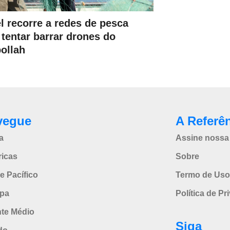
el recorre a redes de pesca
 tentar barrar drones do
ollah
vegue
A Referê
a
Assine nossa 
icas
Sobre
e Pacífico
Termo de Uso
pa
Política de Pr
nte Médio
Siga