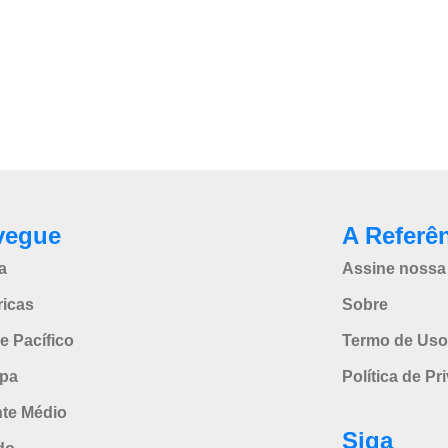
vegue
A Referê
a
Assine nossa 
icas
Sobre
e Pacífico
Termo de Uso
pa
Política de Pr
nte Médio
Siga