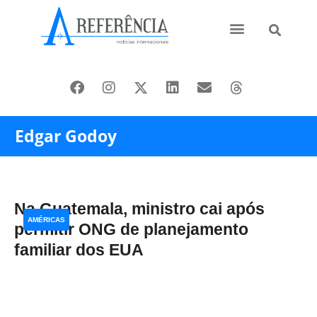
Ásia e Pacífico
Oriente Médio
Edgar Godoy
Na Guatemala, ministro cai após
AMÉRICAS
permitir ONG de planejamento
familiar dos EUA