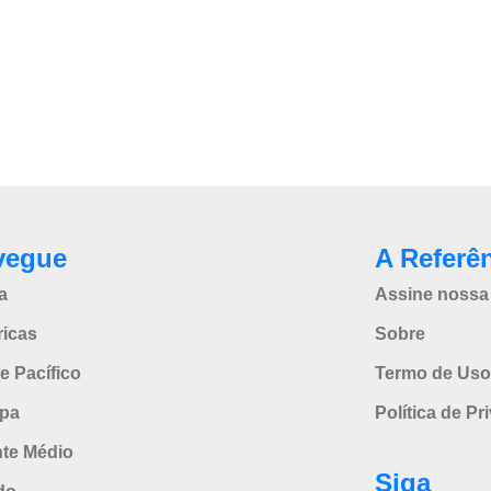
vegue
A Referê
a
Assine nossa 
icas
Sobre
e Pacífico
Termo de Uso
pa
Política de Pr
nte Médio
Siga