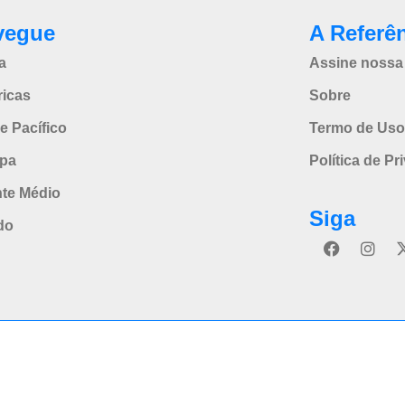
vegue
A Referê
a
Assine nossa 
icas
Sobre
e Pacífico
Termo de Uso
pa
Política de Pr
nte Médio
Siga
do