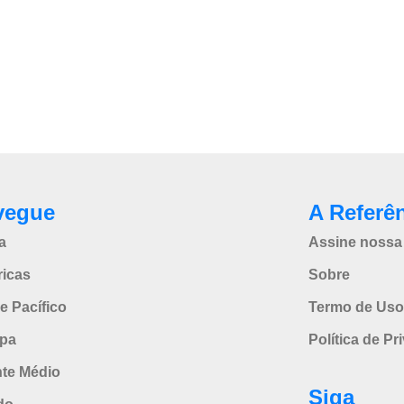
vegue
A Referê
a
Assine nossa 
icas
Sobre
e Pacífico
Termo de Uso
pa
Política de Pr
nte Médio
Siga