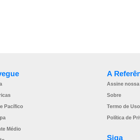
vegue
A Referê
a
Assine nossa 
icas
Sobre
e Pacífico
Termo de Uso
pa
Política de Pr
nte Médio
Siga