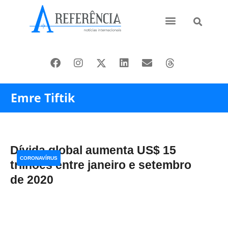
Ásia e Pacífico
Oriente Médio
Emre Tiftik
Dívida global aumenta US$ 15
CORONAVÍRUS
trilhões entre janeiro e setembro
de 2020