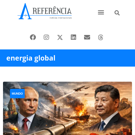
Ásia e Pacífico
Oriente Médio
energia global
MUNDO