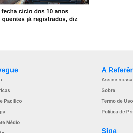
 fecha ciclo dos 10 anos
 quentes já registrados, diz
vegue
A Referê
a
Assine nossa 
icas
Sobre
e Pacífico
Termo de Uso
pa
Política de Pr
nte Médio
Siga