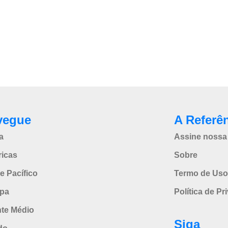
vegue
A Referê
a
Assine nossa 
icas
Sobre
e Pacífico
Termo de Uso
pa
Política de Pr
nte Médio
Siga