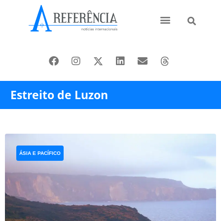
Ásia e Pacífico
Oriente Médio
Estreito de Luzon
ÁSIA E PACÍFICO