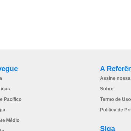
vegue
A Referê
a
Assine nossa 
icas
Sobre
e Pacífico
Termo de Uso
pa
Política de Pr
nte Médio
Siga
do