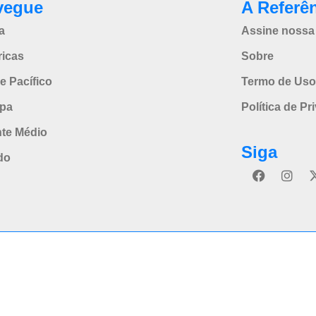
vegue
A Referê
a
Assine nossa 
icas
Sobre
e Pacífico
Termo de Uso
pa
Política de Pr
nte Médio
Siga
do