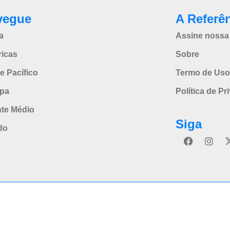
vegue
A Referê
a
Assine nossa 
icas
Sobre
e Pacífico
Termo de Uso
pa
Política de Pr
nte Médio
Siga
do