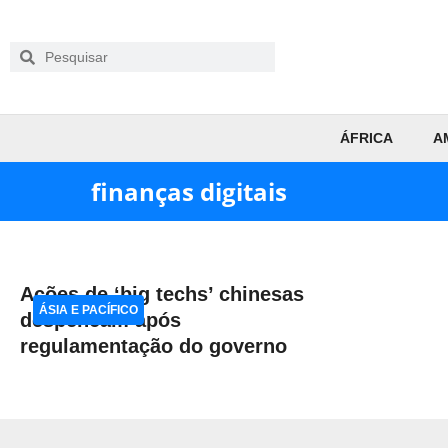
ÁFRICA
A
finanças digitais
Ações de ‘big techs’ chinesas
ÁSIA E PACÍFICO
despencam após
regulamentação do governo