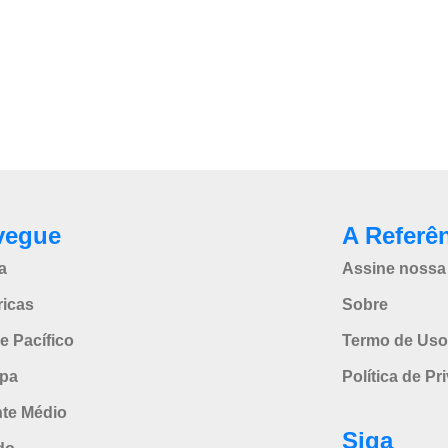
vegue
A Referê
a
Assine nossa 
icas
Sobre
e Pacífico
Termo de Uso
pa
Política de Pr
nte Médio
Siga