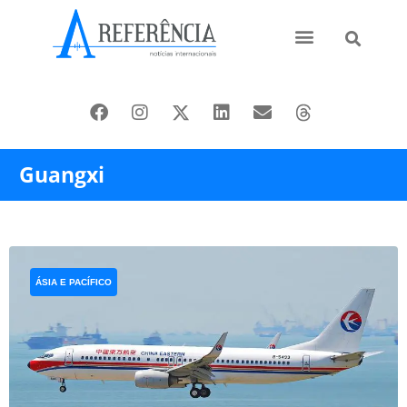
Ásia e Pacífico
Oriente Médio
Guangxi
ÁSIA E PACÍFICO