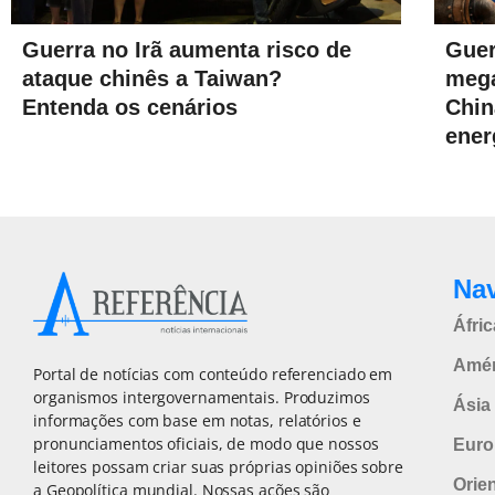
Guerra no Irã aumenta risco de
Guer
ataque chinês a Taiwan?
mega
Entenda os cenários
Chin
ener
Na
Áfric
Amér
Portal de notícias com conteúdo referenciado em
organismos intergovernamentais. Produzimos
Ásia 
informações com base em notas, relatórios e
pronunciamentos oficiais, de modo que nossos
Euro
leitores possam criar suas próprias opiniões sobre
Orie
a Geopolítica mundial. Nossas ações são