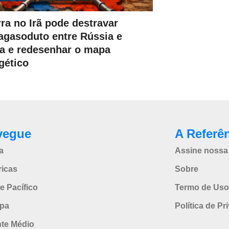
ra no Irã pode destravar
gasoduto entre Rússia e
a e redesenhar o mapa
gético
vegue
A Referê
a
Assine nossa 
icas
Sobre
e Pacífico
Termo de Uso
pa
Política de Pr
nte Médio