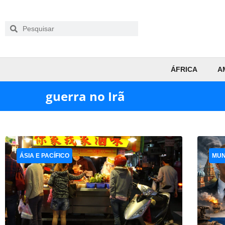
ÁFRICA
A
guerra no Irã
ÁSIA E PACÍFICO
MU