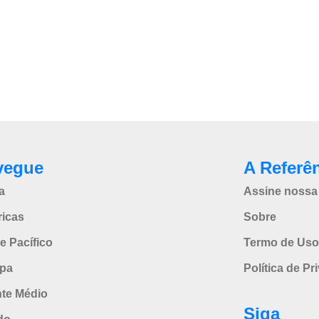
vegue
A Referê
a
Assine nossa 
icas
Sobre
e Pacífico
Termo de Uso
pa
Política de Pr
nte Médio
Siga