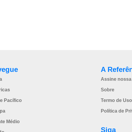
vegue
A Referê
a
Assine nossa 
icas
Sobre
e Pacífico
Termo de Uso
pa
Política de Pr
nte Médio
Siga