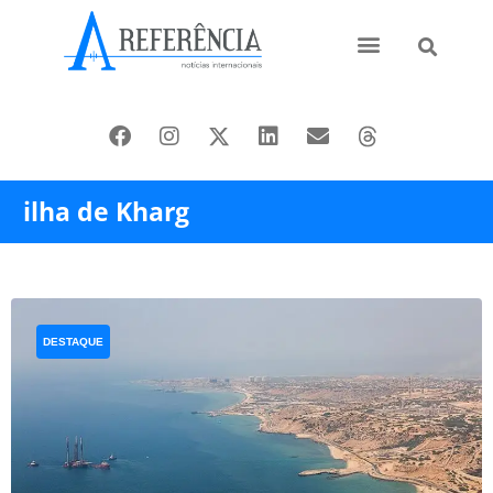
Ásia e Pacífico
Oriente Médio
ilha de Kharg
DESTAQUE