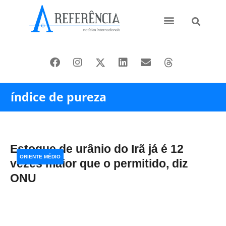
Ásia e Pacífico
Oriente Médio
índice de pureza
Estoque de urânio do Irã já é 12
ORIENTE MÉDIO
vezes maior que o permitido, diz
ONU