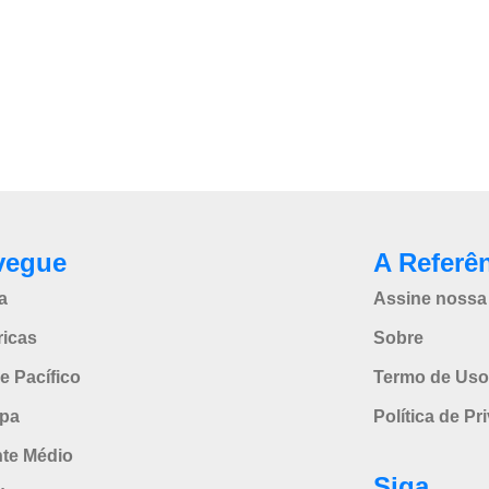
vegue
A Referê
a
Assine nossa 
icas
Sobre
e Pacífico
Termo de Uso
pa
Política de Pr
nte Médio
Siga