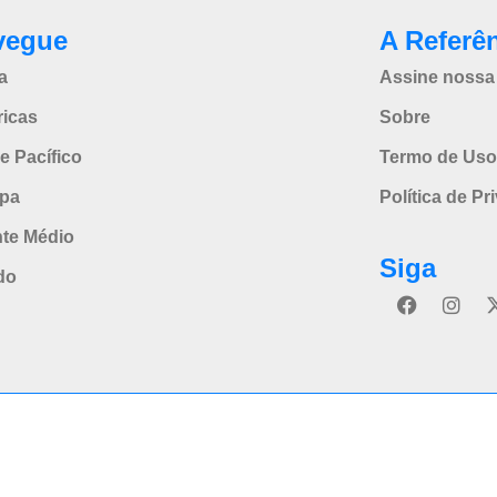
vegue
A Referê
a
Assine nossa 
icas
Sobre
e Pacífico
Termo de Uso
pa
Política de Pr
nte Médio
Siga
do