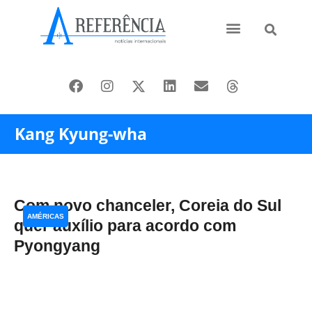
Ásia e Pacífico
Oriente Médio
Kang Kyung-wha
Com novo chanceler, Coreia do Sul
AMÉRICAS
quer auxílio para acordo com
Pyongyang