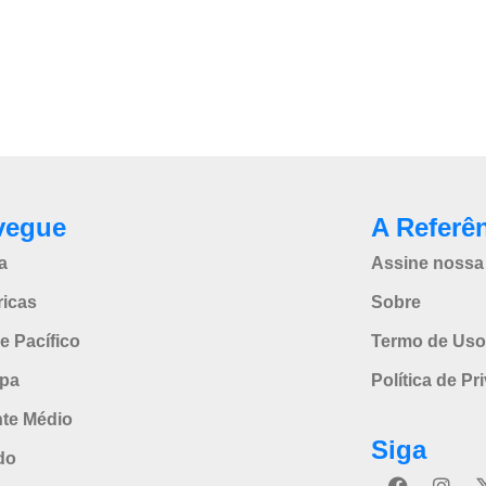
vegue
A Referê
a
Assine nossa 
icas
Sobre
e Pacífico
Termo de Uso
pa
Política de Pr
nte Médio
Siga
do