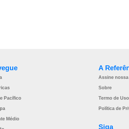
vegue
A Referê
a
Assine nossa 
icas
Sobre
e Pacífico
Termo de Uso
pa
Política de Pr
nte Médio
Siga