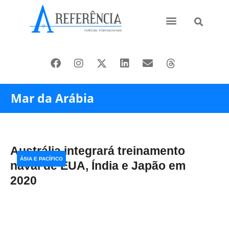
Ásia e Pacífico
Oriente Médio
Mar da Arábia
Austrália integrará treinamento
ÁSIA E PACÍFICO
naval de EUA, Índia e Japão em
2020