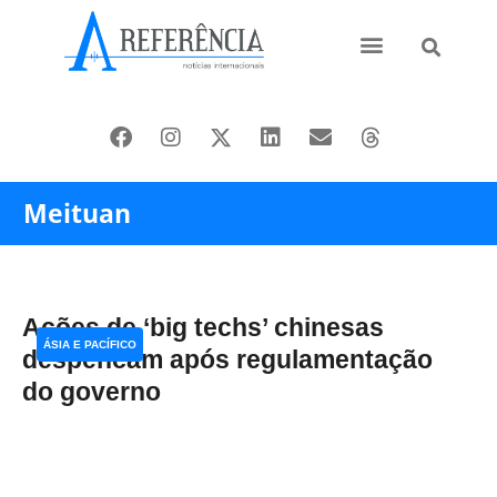
Ásia e Pacífico
Oriente Médio
Meituan
Ações de ‘big techs’ chinesas
ÁSIA E PACÍFICO
despencam após regulamentação
do governo