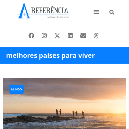
Ásia e Pacífico
Oriente Médio
melhores países para viver
MUNDO