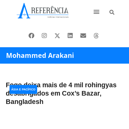
Ásia e Pacífico
Oriente Médio
Mohammed Arakani
Fogo deixa mais de 4 mil rohingyas
ÁSIA E PACÍFICO
desabrigados em Cox’s Bazar,
Bangladesh