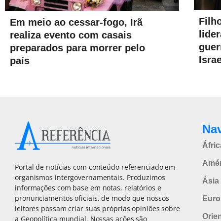
Filh
Em meio ao cessar-fogo, Irã
lide
realiza evento com casais
guer
preparados para morrer pelo
Israe
país
Na
Áfric
Amér
Portal de notícias com conteúdo referenciado em
organismos intergovernamentais. Produzimos
Ásia 
informações com base em notas, relatórios e
pronunciamentos oficiais, de modo que nossos
Euro
leitores possam criar suas próprias opiniões sobre
Orie
a Geopolítica mundial. Nossas ações são