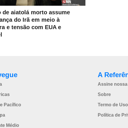
o de aiatolá morto assume
rança do Irã em meio à
ra e tensão com EUA e
l
vegue
A Referê
a
Assine nossa 
icas
Sobre
e Pacífico
Termo de Uso
pa
Política de Pr
nte Médio