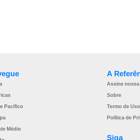
vegue
A Referê
a
Assine nossa 
icas
Sobre
e Pacífico
Termo de Uso
pa
Política de Pr
nte Médio
Siga