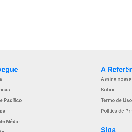
vegue
A Referê
a
Assine nossa 
icas
Sobre
e Pacífico
Termo de Uso
pa
Política de Pr
nte Médio
Siga