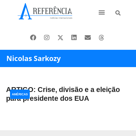
Ásia e Pacífico
Oriente Médio
Nicolas Sarkozy
ARTIGO: Crise, divisão e a eleição
AMÉRICAS
para presidente dos EUA