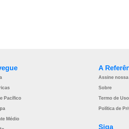
vegue
A Referê
a
Assine nossa 
icas
Sobre
e Pacífico
Termo de Uso
pa
Política de Pr
nte Médio
Siga